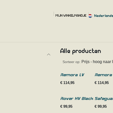
Nederland
MIJN WINKELMANDJE
HOME
SHOP
FAQ
MAAT HULP
OVER
CONTACT
Alle producten
Prijs - hoog naar 
Sorteer op:
Remora LV
Remora
€
114,95
€
114,95
Rover HV Black
Safegua
€
99,95
€
99,95