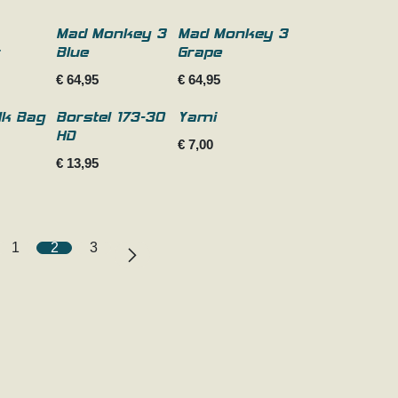
Mad Monkey 3
Mad Monkey 3
s
Blue
Grape
€
64,95
€
64,95
Nieuw!
lk Bag
Borstel 173-30
Yami
HD
€
7,00
€
13,95
1
2
3