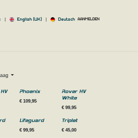
|
|
s
English (UK)
Deutsch
AANMELDEN
INFORMATIE
laag
 HV
Phoenix
Rover HV
White
€
109,95
€
99,95
Nieuw!
rd
Lifeguard
Triplet
€
99,95
€
45,00