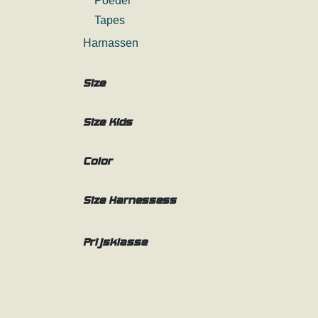
Poeder
Tapes
Harnassen
Size
Size Kids
Color
Size Harnessess
Prijsklasse