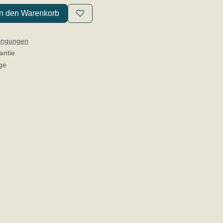
In den Warenkorb
ingungen
antie
ge