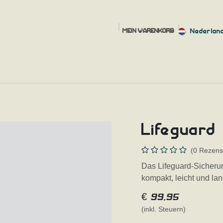
Nederlan
MEIN WARENKORB
HOME
SHOP
FAQ
SIZING HELP
UBER UNS
KONTA
Lifeguard
(0 Rezens
Das Lifeguard-Sicherun
kompakt, leicht und lan
€
99,95
(inkl. Steuern)