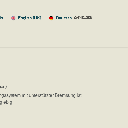
|
|
ds
English (UK)
Deutsch
ANMELDEN
KT
INFORMATION
ion)
gssystem mit unterstützter Bremsung ist
glebig.